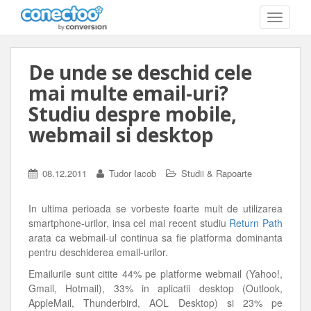
T
O
G
G
De unde se deschid cele
L
E
mai multe email-uri?
N
A
Studiu despre mobile,
V
webmail si desktop
I
G
A
T
08.12.2011
Tudor Iacob
Studii & Rapoarte
I
O
N
In ultima perioada se vorbeste foarte mult de utilizarea
smartphone-urilor, insa cel mai recent studiu
Return Path
arata ca webmail-ul continua sa fie platforma dominanta
pentru deschiderea email-urilor.
Emailurile sunt citite 44% pe platforme webmail (Yahoo!,
Gmail, Hotmail), 33% in aplicatii desktop (Outlook,
AppleMail, Thunderbird, AOL Desktop) si 23% pe