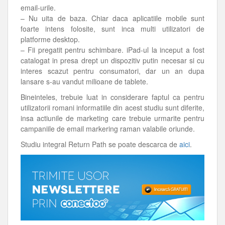
email-urile.
– Nu uita de baza. Chiar daca aplicatiile mobile sunt
foarte intens folosite, sunt inca multi utilizatori de
platforme desktop.
– Fii pregatit pentru schimbare. iPad-ul la inceput a fost
catalogat in presa drept un dispozitiv putin necesar si cu
interes scazut pentru consumatori, dar un an dupa
lansare s-au vandut milioane de tablete.
Bineinteles, trebuie luat in considerare faptul ca pentru
utilizatorii romani informatiile din acest studiu sunt diferite,
insa actiunile de marketing care trebuie urmarite pentru
campaniile de email markering raman valabile oriunde.
Studiu integral Return Path se poate descarca de
aici
.