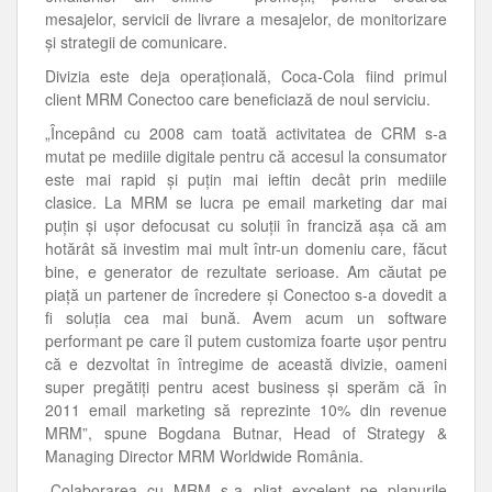
mesajelor, servicii de livrare a mesajelor, de monitorizare
şi strategii de comunicare.
Divizia este deja operaţională, Coca-Cola fiind primul
client MRM Conectoo care beneficiază de noul serviciu.
„Începând cu 2008 cam toată activitatea de CRM s-a
mutat pe mediile digitale pentru că accesul la consumator
este mai rapid şi puţin mai ieftin decât prin mediile
clasice. La MRM se lucra pe email marketing dar mai
puţin şi uşor defocusat cu soluţii în franciză aşa că am
hotărât să investim mai mult într-un domeniu care, făcut
bine, e generator de rezultate serioase. Am căutat pe
piaţă un partener de încredere şi Conectoo s-a dovedit a
fi soluţia cea mai bună. Avem acum un software
performant pe care îl putem customiza foarte uşor pentru
că e dezvoltat în întregime de această divizie, oameni
super pregătiţi pentru acest business şi sperăm că în
2011 email marketing să reprezinte 10% din revenue
MRM”, spune Bogdana Butnar, Head of Strategy &
Managing Director MRM Worldwide România.
„Colaborarea cu MRM s-a pliat excelent pe planurile