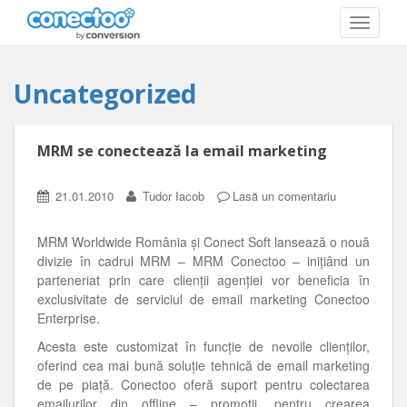
T
O
G
G
Uncategorized
L
E
N
A
MRM se conectează la email marketing
V
I
G
21.01.2010
Tudor Iacob
Lasă un comentariu
A
T
I
MRM Worldwide România şi Conect Soft lansează o nouă
O
divizie în cadrul MRM – MRM Conectoo – iniţiând un
N
parteneriat prin care clienţii agenţiei vor beneficia în
exclusivitate de serviciul de email marketing Conectoo
Enterprise.
Acesta este customizat în funcţie de nevoile clienţilor,
oferind cea mai bună soluţie tehnică de email marketing
de pe piaţă. Conectoo oferă suport pentru colectarea
emailurilor din offline – promoţii, pentru crearea