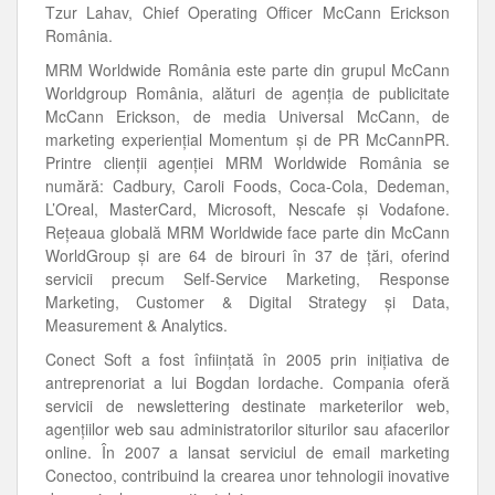
Tzur Lahav, Chief Operating Officer McCann Erickson
România.
MRM Worldwide România este parte din grupul McCann
Worldgroup România, alături de agenţia de publicitate
McCann Erickson, de media Universal McCann, de
marketing experienţial Momentum şi de PR McCannPR.
Printre clienţii agenţiei MRM Worldwide România se
numără: Cadbury, Caroli Foods, Coca-Cola, Dedeman,
L’Oreal, MasterCard, Microsoft, Nescafe şi Vodafone.
Reţeaua globală MRM Worldwide face parte din McCann
WorldGroup şi are 64 de birouri în 37 de ţări, oferind
servicii precum Self-Service Marketing, Response
Marketing, Customer & Digital Strategy şi Data,
Measurement & Analytics.
Conect Soft a fost înfiinţată în 2005 prin iniţiativa de
antreprenoriat a lui Bogdan Iordache. Compania oferă
servicii de newslettering destinate marketerilor web,
agenţiilor web sau administratorilor siturilor sau afacerilor
online. În 2007 a lansat serviciul de email marketing
Conectoo, contribuind la crearea unor tehnologii inovative