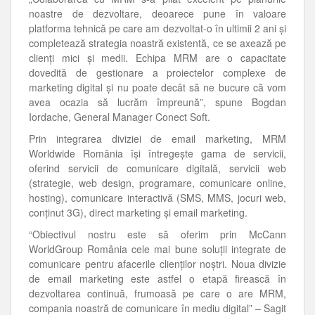
noastre de dezvoltare, deoarece pune în valoare
platforma tehnică pe care am dezvoltat-o în ultimii 2 ani şi
completează strategia noastră existentă, ce se axează pe
clienţi mici şi medii. Echipa MRM are o capacitate
dovedită de gestionare a proiectelor complexe de
marketing digital şi nu poate decât să ne bucure că vom
avea ocazia să lucrăm împreună”, spune Bogdan
Iordache, General Manager Conect Soft.
Prin integrarea diviziei de email marketing, MRM
Worldwide România îşi întregeşte gama de servicii,
oferind servicii de comunicare digitală, servicii web
(strategie, web design, programare, comunicare online,
hosting), comunicare interactivă (SMS, MMS, jocuri web,
conţinut 3G), direct marketing şi email marketing.
“Obiectivul nostru este să oferim prin McCann
WorldGroup România cele mai bune soluţii integrate de
comunicare pentru afacerile clienţilor noştri. Noua divizie
de email marketing este astfel o etapă firească în
dezvoltarea continuă, frumoasă pe care o are MRM,
compania noastră de comunicare în mediu digital” – Sagit