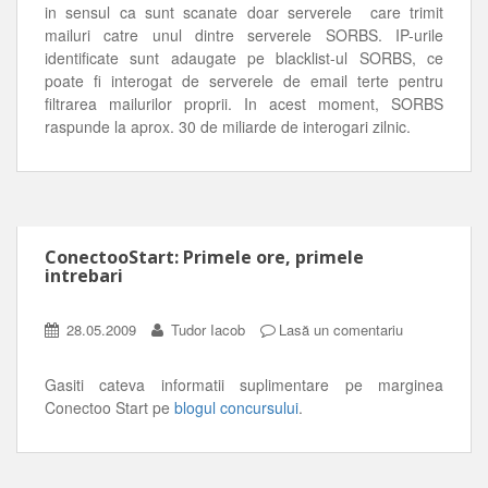
in sensul ca sunt scanate doar serverele care trimit
mailuri catre unul dintre serverele SORBS. IP-urile
identificate sunt adaugate pe blacklist-ul SORBS, ce
poate fi interogat de serverele de email terte pentru
filtrarea mailurilor proprii. In acest moment, SORBS
raspunde la aprox. 30 de miliarde de interogari zilnic.
ConectooStart: Primele ore, primele
intrebari
28.05.2009
Tudor Iacob
Lasă un comentariu
Gasiti cateva informatii suplimentare pe marginea
Conectoo Start pe
blogul concursului
.