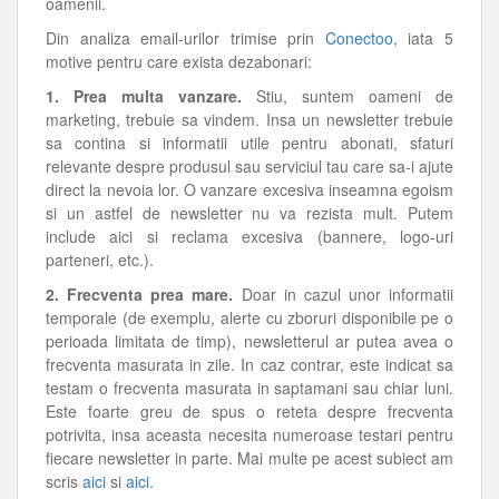
oamenii.
Din analiza email-urilor trimise prin
Conectoo
, iata 5
motive pentru care exista dezabonari:
1. Prea multa vanzare.
Stiu, suntem oameni de
marketing, trebuie sa vindem. Insa un newsletter trebuie
sa contina si informatii utile pentru abonati, sfaturi
relevante despre produsul sau serviciul tau care sa-i ajute
direct la nevoia lor. O vanzare excesiva inseamna egoism
si un astfel de newsletter nu va rezista mult. Putem
include aici si reclama excesiva (bannere, logo-uri
parteneri, etc.).
2. Frecventa prea mare.
Doar in cazul unor informatii
temporale (de exemplu, alerte cu zboruri disponibile pe o
perioada limitata de timp), newsletterul ar putea avea o
frecventa masurata in zile. In caz contrar, este indicat sa
testam o frecventa masurata in saptamani sau chiar luni.
Este foarte greu de spus o reteta despre frecventa
potrivita, insa aceasta necesita numeroase testari pentru
fiecare newsletter in parte. Mai multe pe acest subiect am
scris
aici
si
aici
.