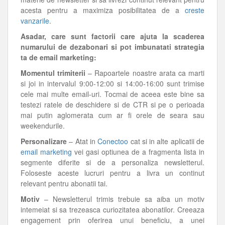
acesta pentru a maximiza posibilitatea de a
creste
vanzarile
.
Asadar, care sunt factorii care ajuta la scaderea
numarului de dezabonari si pot imbunatati strategia
ta de email marketing:
Momentul trimiterii
– Rapoartele noastre arata ca marti
si joi in intervalul 9:00-12:00 si 14:00-16:00 sunt trimise
cele mai multe email-uri. Tocmai de aceea este bine sa
testezi ratele de deschidere si de CTR si pe o perioada
mai putin aglomerata cum ar fi orele de seara sau
weekendurile.
Personalizare
– Atat in
Conectoo
cat si in alte aplicatii de
email marketing
vei gasi optiunea de a fragmenta lista in
segmente diferite si de a personaliza newsletterul.
Foloseste aceste lucruri pentru a livra un continut
relevant pentru abonatii tai.
Motiv
– Newsletterul trimis trebuie sa aiba un motiv
intemeiat si sa trezeasca curiozitatea abonatilor. Creeaza
engagement prin oferirea unui beneficiu, a unei