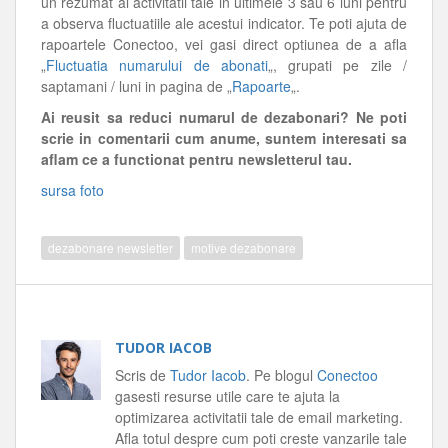
un rezumat al activitatii tale in ultimele 3 sau 6 luni pentru
a observa fluctuatiile ale acestui indicator. Te poti ajuta de
rapoartele Conectoo, vei gasi direct optiunea de a afla
„
Fluctuatia numarului de abonati
„, grupati pe zile /
saptamani / luni in pagina de „
Rapoarte
„.
Ai reusit sa reduci numarul de dezabonari? Ne poti
scrie in comentarii cum anume, suntem interesati sa
aflam ce a functionat pentru newsletterul tau.
sursa foto
dezabonare newsletter
motive dezabonare
TUDOR IACOB
Scris de
Tudor Iacob
. Pe blogul
Conectoo
gasesti resurse utile care te ajuta la
optimizarea activitatii tale de email marketing.
Afla totul despre cum poti creste vanzarile tale