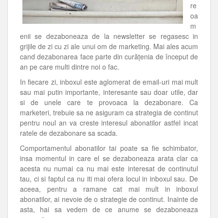
re
oa
m
enii se dezaboneaza de la newsletter se regasesc in
grijile de zi cu zi ale unui om de marketing. Mai ales acum
cand dezabonarea face parte din curățenia de început de
an pe care multi dintre noi o fac.
In fiecare zi, inboxul este aglomerat de email-uri mai mult
sau mai putin importante, interesante sau doar utile, dar
si de unele care te provoaca la dezabonare. Ca
marketeri, trebuie sa ne asiguram ca strategia de continut
pentru noul an va creste interesul abonatilor astfel incat
ratele de dezabonare sa scada.
Comportamentul abonatilor tai poate sa fie schimbator,
insa momentul in care el se dezaboneaza arata clar ca
acesta nu numai ca nu mai este interesat de continutul
tau, ci si faptul ca nu iti mai ofera locul in inboxul sau. De
aceea, pentru a ramane cat mai mult in inboxul
abonatilor, ai nevoie de o strategie de continut. Inainte de
asta, hai sa vedem de ce anume se dezaboneaza