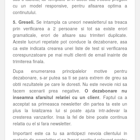
cu un model responsive, pentru afisarea optima a
continutului.
5. Greseli.
Se intampla ca uneori newsletterul sa treaca
prin verificarea a 2 persoane si tot sa existe erori
gramaticale, erori de afisare sau trimiteri duplicate.
Aceste lucruri repetate pot conduce la dezabonare, asa
ca este indicata crearea unei liste de test si verificarea
corespunzatoare pe mai multi clienti de email inainte de
trimiterea finala.
Dupa enumerarea principalelor motive pentru
dezabonare, s-ar putea sa ti se para extrem de greu sa
obtii rezultatele pe care le doresti. Nu este nevoie nici sa
facem scenarii prea negative.
O dezabonare nu
inseamna sfarsitul relatiei cu un client
. Faptul ca a
acceptat sa primeasca newsletter din partea ta este un
plus la loializarea lui si poate ajuta intr-adevar la
cresterea vanzarilor. Insa la fel de bine poate continua
relatia cu el si fara newsletter.
Important este ca tu sa anticipezi nevoia clientului in
materie de newsletter si sa livrezi continut relevant pentru