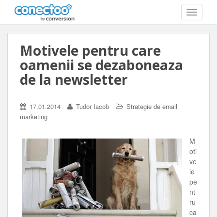
T
O
G
G
Motivele pentru care
L
E
oamenii se dezaboneaza
N
A
de la newsletter
V
I
G
17.01.2014
Tudor Iacob
Strategie de email
A
marketing
T
I
O
M
N
oti
ve
le
pe
nt
ru
ca