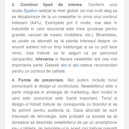
3. Continut lipsit de interes.
Conform unui
studiu
Epsilon
realizat la nivel global, cei mai multi aleg sa
se dezaboneze de la un newsletter in urma unui continut
irelevant (64%). Exemplele pot fi multe, mai ales in
industriile in care recurenta este mica (produse pentru
gravide, vanzari de masini, imobiliare, etc.). Bineinteles,
se poate ca abonatii sa isi piarda interesul despre un
anumit subiect intr-un timp indelungat si sa nu poti face
nimic, insa trebuie sa te asiguri ca pe parcursul
campaniilor,
relevanta
in fiecare newsletter are cea mai
importanta parte. Gasesti
aici
si
aici
cateva recomandari
pentru un continut de calitate.
4. Forma de prezentare.
Aici putem include tonul
comunicarii si design-ul continutului. Newsletterul este o
parte integrata in strategia de marketing, deci modul in
care este comunicat este foarte important. Tonul si
design-ul folosit trebuie sa corespunda cu brandul si sa
fie potrivit pentru audienta ta. Daca abonatii tai sunt
interesati de tehnologie, este probabil ca acestia sa isi
doreasca sa deschida newsletterul de pe un smartphone
sau o tableta, iar template-ul in acest caz trebuie pregatit