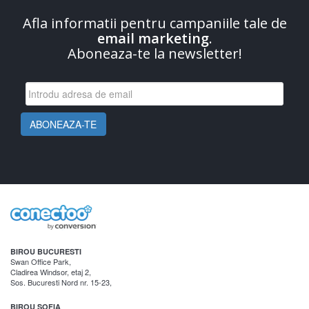
Afla informatii pentru campaniile tale de
email marketing
.
Aboneaza-te la newsletter!
BIROU BUCURESTI
Swan Office Park,
Cladirea Windsor, etaj 2,
Sos. Bucuresti Nord nr. 15-23,
BIROU SOFIA