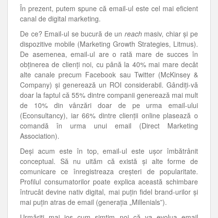
În prezent, putem spune că email-ul este cel mai eficient
canal de digital marketing.
De ce? Email-ul se bucură de un
reach
masiv, chiar și pe
dispozitive mobile (Marketing Growth Strategies, Litmus).
De asemenea, email-ul are o rată mare de succes în
obținerea de clienți noi, cu până la 40% mai mare decât
alte canale precum Facebook sau Twitter (McKinsey &
Company) și generează un ROI considerabil. Gândiți-vă
doar la faptul că 55% dintre companii generează mai mult
de 10% din vânzări doar de pe urma email-ului
(Econsultancy), iar 66% dintre clienții online plasează o
comandă în urma unui email (Direct Marketing
Association).
Deși acum este în top, email-ul este ușor îmbătrânit
conceptual. Să nu uităm că există și alte forme de
comunicare ce înregistreaza creșteri de popularitate.
Profilul consumatorilor poate explica această schimbare
întrucât devine nativ digital, mai puțin fidel brand-urilor și
mai puțin atras de email (generația „Millenials”).
Urmăriți mai jos cum simțim noi că va evolua email