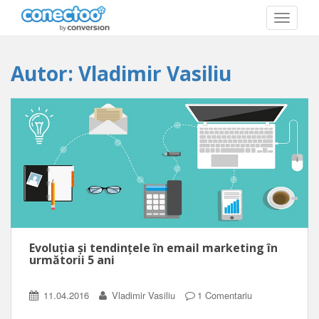
T
O
G
G
Autor:
Vladimir Vasiliu
L
E
N
A
V
I
G
A
T
I
O
N
Evoluția și tendințele în email marketing în
următorii 5 ani
11.04.2016
Vladimir Vasiliu
1 Comentariu