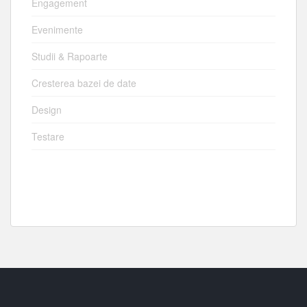
Engagement
Evenimente
Studii & Rapoarte
Cresterea bazei de date
Design
Testare