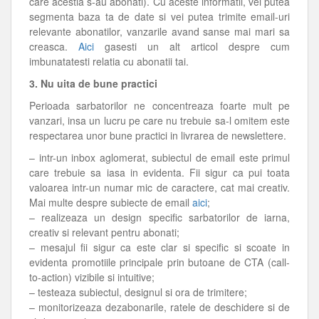
care acestia s-au abonati). Cu aceste informatii, vei putea
segmenta baza ta de date si vei putea trimite email-uri
relevante abonatilor, vanzarile avand sanse mai mari sa
creasca.
Aici
gasesti un alt articol despre cum
imbunatatesti relatia cu abonatii tai.
3. Nu uita de bune practici
Perioada sarbatorilor ne concentreaza foarte mult pe
vanzari, insa un lucru pe care nu trebuie sa-l omitem este
respectarea unor bune practici in livrarea de newslettere.
– intr-un inbox aglomerat, subiectul de email este primul
care trebuie sa iasa in evidenta. Fii sigur ca pui toata
valoarea intr-un numar mic de caractere, cat mai creativ.
Mai multe despre subiecte de email
aici
;
– realizeaza un design specific sarbatorilor de iarna,
creativ si relevant pentru abonati;
– mesajul fii sigur ca este clar si specific si scoate in
evidenta promotiile principale prin butoane de CTA (call-
to-action) vizibile si intuitive;
– testeaza subiectul, designul si ora de trimitere;
– monitorizeaza dezabonarile, ratele de deschidere si de