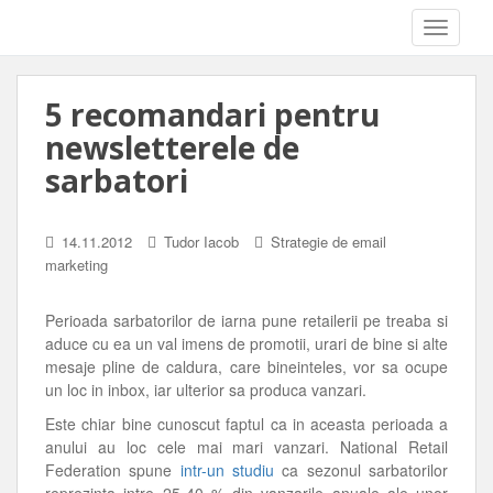
T
O
G
G
5 recomandari pentru
L
E
newsletterele de
N
A
sarbatori
V
I
G
14.11.2012
Tudor Iacob
Strategie de email
A
marketing
T
I
O
Perioada sarbatorilor de iarna pune retailerii pe treaba si
N
aduce cu ea un val imens de promotii, urari de bine si alte
mesaje pline de caldura, care bineinteles, vor sa ocupe
un loc in inbox, iar ulterior sa produca vanzari.
Este chiar bine cunoscut faptul ca in aceasta perioada a
anului au loc cele mai mari vanzari. National Retail
Federation spune
intr-un studiu
ca sezonul sarbatorilor