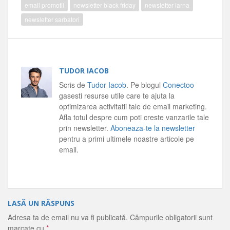
email promotii
newsletter black friday
newsletter iarna
newsletter sarbatori
TUDOR IACOB
Scris de
Tudor Iacob
. Pe blogul
Conectoo
gasesti resurse utile care te ajuta la
optimizarea activitatii tale de email marketing.
Afla totul despre cum poti creste vanzarile tale
prin newsletter.
Aboneaza-te la newsletter
pentru a primi ultimele noastre articole pe
email.
LASĂ UN RĂSPUNS
Adresa ta de email nu va fi publicată.
Câmpurile obligatorii sunt
marcate cu
*