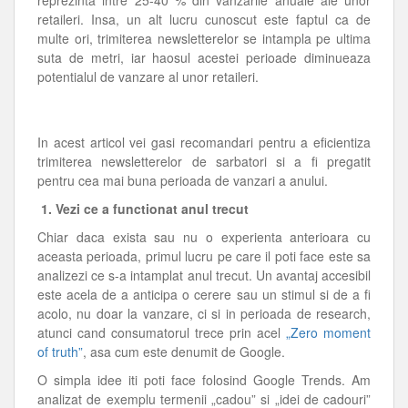
reprezinta intre 25-40 % din vanzarile anuale ale unor
retaileri. Insa, un alt lucru cunoscut este faptul ca de
multe ori, trimiterea newsletterelor se intampla pe ultima
suta de metri, iar haosul acestei perioade diminueaza
potentialul de vanzare al unor retaileri.
In acest articol vei gasi recomandari pentru a eficientiza
trimiterea newsletterelor de sarbatori si a fi pregatit
pentru cea mai buna perioada de vanzari a anului.
1. Vezi ce a functionat anul trecut
Chiar daca exista sau nu o experienta anterioara cu
aceasta perioada, primul lucru pe care il poti face este sa
analizezi ce s-a intamplat anul trecut. Un avantaj accesibil
este acela de a anticipa o cerere sau un stimul si de a fi
acolo, nu doar la vanzare, ci si in perioada de research,
atunci cand consumatorul trece prin acel
„Zero moment
of truth”
, asa cum este denumit de Google.
O simpla idee iti poti face folosind Google Trends. Am
analizat de exemplu termenii „cadou” si „idei de cadouri”