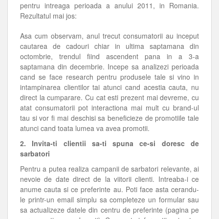
pentru intreaga perioada a anului 2011, in Romania.
Rezultatul mai jos:
Asa cum observam, anul trecut consumatorii au inceput
cautarea de cadouri chiar in ultima saptamana din
octombrie, trendul fiind ascendent pana in a 3-a
saptamana din decembrie. Incepe sa analizezi perioada
cand se face research pentru produsele tale si vino in
intampinarea clientilor tai atunci cand acestia cauta, nu
direct la cumparare. Cu cat esti prezent mai devreme, cu
atat consumatorii pot interactiona mai mult cu brand-ul
tau si vor fi mai deschisi sa beneficieze de promotiile tale
atunci cand toata lumea va avea promotii.
2. Invita-ti clientii sa-ti spuna ce-si doresc de
sarbatori
Pentru a putea realiza campanii de sarbatori relevante, ai
nevoie de date direct de la viitorii clienti. Intreaba-i ce
anume cauta si ce preferinte au. Poti face asta cerandu-
le printr-un email simplu sa completeze un formular sau
sa actualizeze datele din centru de preferinte (pagina pe