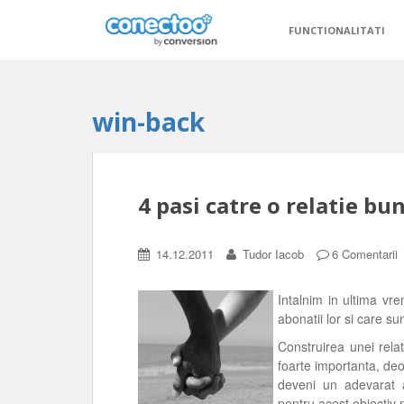
FUNCTIONALITATI
win-back
4 pasi catre o relatie bu
14.12.2011
Tudor Iacob
6 Comentarii
Intalnim in ultima vre
abonatii lor si care s
Construirea unei rela
foarte importanta, de
deveni un adevarat a
pentru acest obiectiv 