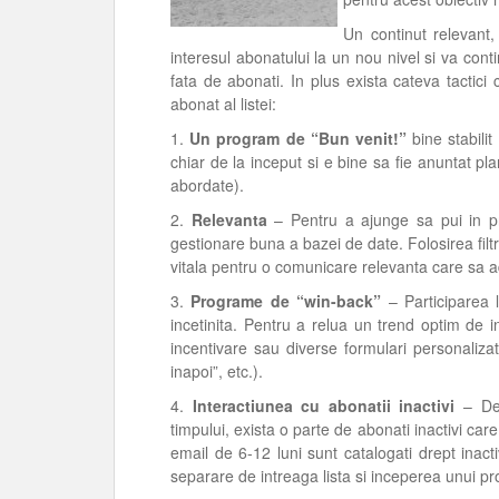
Un continut relevant,
interesul abonatului la un nou nivel si va co
fata de abonati. In plus exista cateva tactici
abonat al listei:
1.
Un program de “Bun venit!”
bine stabilit
chiar de la inceput si e bine sa fie anuntat plan
abordate).
2.
Relevanta
– Pentru a ajunge sa pui in pra
gestionare buna a bazei de date. Folosirea filtr
vitala pentru o comunicare relevanta care sa 
3.
Programe de “win-back”
– Participarea 
incetinita. Pentru a relua un trend optim de 
incentivare sau diverse formulari personaliza
inapoi”, etc.).
4.
Interactiunea cu abonatii inactivi
– De 
timpului, exista o parte de abonati inactivi car
email de 6-12 luni sunt catalogati drept inact
separare de intreaga lista si inceperea unui 