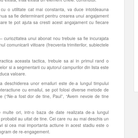
 cu o utilitate cat mai constanta, va duce intotdeauna
ntinua sa fie determinant pentru crearea unui angajament
 care te pot ajuta sa cresti acest angajament cu fiecare
 – curiozitatea unui abonat nou trebuie sa fie incurajata
ul comunicarii viitoare (frecventa trimiterilor, subiectele
ctica aceasta tactica, trebuie sa ai in primul rand o
elor si a segmentarii cu ajutorul campurilor din lista este
aduca valoare.
la deschiderea unor emailuri este de-a lungul timpului
interactiune cu emailul, se pot folosi diverse metode de
te (“Ne-a fost dor de tine, Paul”, “Avem nevoie de tine
multe ori, intr-o baza de date realizata de-a lungul
e probabil au uitat de tine. Cei care nu au mai deschis un
ivi si cea mai importanta actiune in acest stadiu este o
program de re-engagement.