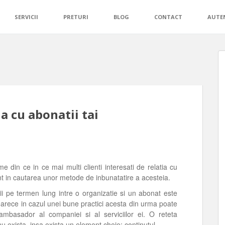
SERVICII
PRETURI
BLOG
CONTACT
AUTEN
na cu abonatii tai
me din ce in ce mai multi clienti interesati de relatia cu
unt in cautarea unor metode de inbunatatire a acesteia.
tii pe termen lung intre o organizatie si un abonat este
oarece in cazul unei bune practici acesta din urma poate
mbasador al companiei si al serviciilor ei. O reteta
nu exista, insa exista un element cheie: continutul.