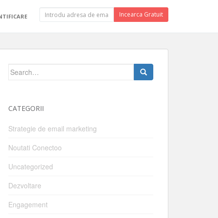
Incearca Gratuit
TIFICARE
Search
for:
CATEGORII
Strategie de email marketing
Noutati Conectoo
Uncategorized
Dezvoltare
Engagement