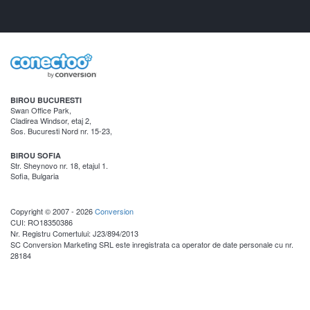
BIROU BUCURESTI
Swan Office Park,
Cladirea Windsor, etaj 2,
Sos. Bucuresti Nord nr. 15-23,
BIROU SOFIA
Str. Sheynovo nr. 18, etajul 1.
Sofia, Bulgaria
Copyright © 2007 - 2026
Conversion
CUI: RO18350386
Nr. Registru Comertului: J23/894/2013
SC Conversion Marketing SRL este inregistrata ca operator de date personale cu nr.
28184