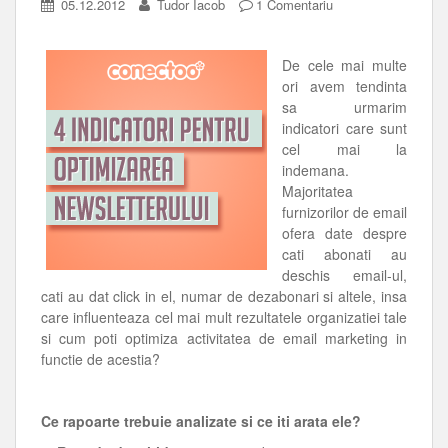
05.12.2012
Tudor Iacob
1 Comentariu
De cele mai multe
ori avem tendinta
sa urmarim
indicatori care sunt
cel mai la
indemana.
Majoritatea
furnizorilor de email
ofera date despre
cati abonati au
deschis email-ul,
cati au dat click in el, numar de dezabonari si altele, insa
care influenteaza cel mai mult rezultatele organizatiei tale
si cum poti optimiza activitatea de email marketing in
functie de acestia?
Ce rapoarte trebuie analizate si ce iti arata ele?