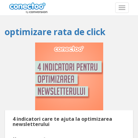
T
O
G
G
optimizare rata de click
L
E
N
A
V
I
G
A
T
I
O
N
4 indicatori care te ajuta la optimizarea
newsletterului