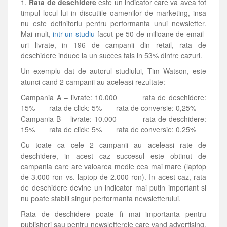
1.
Rata de deschidere
este un indicator care va avea tot
timpul locul lui in discutiile oamenilor de marketing, insa
nu este definitoriu pentru performanta unui newsletter.
Mai mult,
intr-un studiu
facut pe 50 de milioane de email-
uri livrate, in 196 de campanii din retail, rata de
deschidere induce la un succes fals in 53% dintre cazuri.
Un exemplu dat de autorul studiului, Tim Watson, este
atunci cand 2 campanii au aceleasi rezultate:
Campania A – livrate: 10.000 rata de deschidere:
15% rata de click: 5% rata de conversie: 0,25%
Campania B – livrate: 10.000 rata de deschidere:
15% rata de click: 5% rata de conversie: 0,25%
Cu toate ca cele 2 campanii au aceleasi rate de
deschidere, in acest caz succesul este obtinut de
campania care are valoarea medie cea mai mare (laptop
de 3.000 ron vs. laptop de 2.000 ron). In acest caz, rata
de deschidere devine un indicator mai putin important si
nu poate stabili singur performanta newsletterului.
Rata de deschidere poate fi mai importanta pentru
publisheri sau pentru newsletterele care vand advertising,