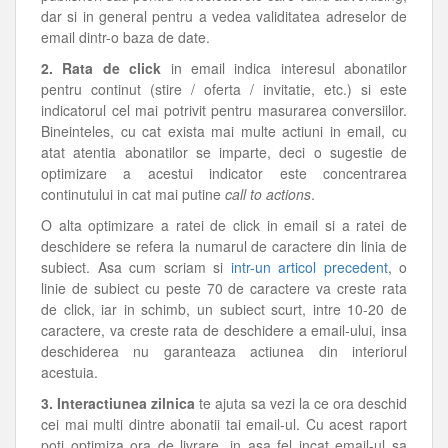
dar si in general pentru a vedea validitatea adreselor de
email dintr-o baza de date.
2. Rata de click
in email indica interesul abonatilor
pentru continut (stire / oferta / invitatie, etc.) si este
indicatorul cel mai potrivit pentru masurarea conversiilor.
Bineinteles, cu cat exista mai multe actiuni in email, cu
atat atentia abonatilor se imparte, deci o sugestie de
optimizare a acestui indicator este concentrarea
continutului in cat mai putine
call to actions
.
O alta optimizare a ratei de click in email si a ratei de
deschidere se refera la numarul de caractere din linia de
subiect. Asa cum scriam si
intr-un articol precedent
, o
linie de subiect cu peste 70 de caractere va creste rata
de click, iar in schimb, un subiect scurt, intre 10-20 de
caractere, va creste rata de deschidere a email-ului, insa
deschiderea nu garanteaza actiunea din interiorul
acestuia.
3. Interactiunea zilnica
te ajuta sa vezi la ce ora deschid
cei mai multi dintre abonatii tai email-ul. Cu acest raport
poti optimiza ora de livrare, in asa fel incat email-ul sa