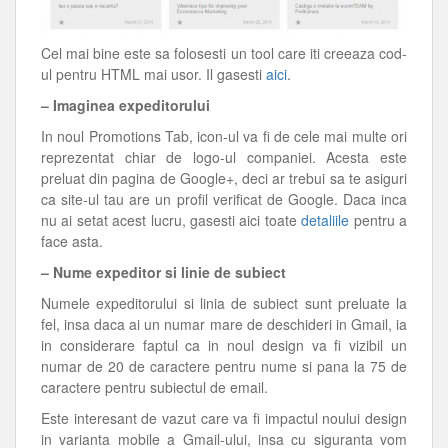
Cel mai bine este sa folosesti un tool care iti creeaza cod-
ul pentru HTML mai usor. Il gasesti
aici
.
– Imaginea expeditorului
In noul Promotions Tab, icon-ul va fi de cele mai multe ori
reprezentat chiar de logo-ul companiei. Acesta este
preluat din pagina de Google+, deci ar trebui sa te asiguri
ca site-ul tau are un profil verificat de Google. Daca inca
nu ai setat acest lucru, gasesti aici toate
detaliile
pentru a
face asta.
– Nume expeditor si linie de subiect
Numele expeditorului si linia de subiect sunt preluate la
fel, insa daca ai un numar mare de deschideri in Gmail, ia
in considerare faptul ca in noul design va fi vizibil un
numar de 20 de caractere pentru nume si pana la 75 de
caractere pentru subiectul de email.
Este interesant de vazut care va fi impactul noului design
in varianta mobile a Gmail-ului, insa cu siguranta vom