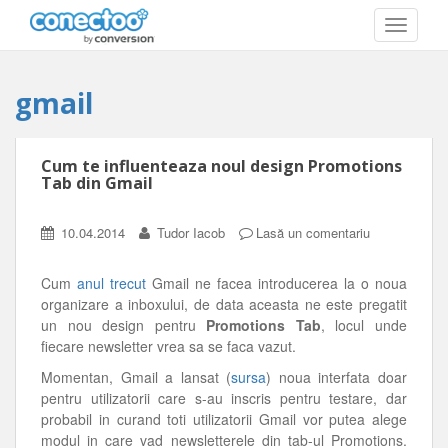
T
O
G
G
gmail
L
E
N
A
Cum te influenteaza noul design Promotions
V
Tab din Gmail
I
G
A
10.04.2014
Tudor Iacob
Lasă un comentariu
T
I
O
Cum
anul trecut
Gmail ne facea introducerea la o noua
N
organizare a inboxului, de data aceasta ne este pregatit
un nou design pentru
Promotions Tab
, locul unde
fiecare newsletter vrea sa se faca vazut.
Momentan, Gmail a lansat (
sursa
) noua interfata doar
pentru utilizatorii care s-au inscris pentru testare, dar
probabil in curand toti utilizatorii Gmail vor putea alege
modul in care vad newsletterele din tab-ul Promotions.