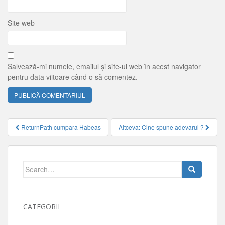
Site web
Salvează-mi numele, emailul și site-ul web în acest navigator
pentru data viitoare când o să comentez.
Navigare
ReturnPath cumpara Habeas
Altceva: Cine spune adevarul ?
articole
Search
for:
CATEGORII