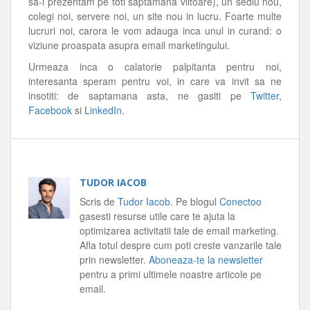
sa-i prezentam pe toti saptamana viitoare), un sediu nou,
colegi noi, servere noi, un site nou in lucru. Foarte multe
lucruri noi, carora le vom adauga inca unul in curand: o
viziune proaspata asupra email marketingului.
Urmeaza inca o calatorie palpitanta pentru noi,
interesanta speram pentru voi, in care va invit sa ne
insotiti: de saptamana asta, ne gasiti pe
Twitter
,
Facebook
si
LinkedIn
.
TUDOR IACOB
Scris de
Tudor Iacob
. Pe blogul
Conectoo
gasesti resurse utile care te ajuta la
optimizarea activitatii tale de email marketing.
Afla totul despre cum poti creste vanzarile tale
prin newsletter.
Aboneaza-te la newsletter
pentru a primi ultimele noastre articole pe
email.