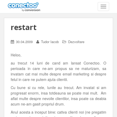
T
O
G
G
restart
L
E
N
A
30.04.2009
Tudor Iacob
Dezvoltare
V
I
G
Heloo,
A
au trecut 14 luni de cand am lansat Conectoo. O
T
I
perioada in care ne-am propus sa ne maturizam, sa
O
invatam cat mai multe despre email marketing si despre
N
felul in care ne putem ajuta clientii.
Cu bune si cu rele, lunile au trecut. Am invatat si am
progresat enorm, insa totdeauna se poate mai mult. Am
aflat multe despre nevoile clientilor, insa poate ca deabia
acum ne-am gasit propriul drum.
Anul acesta a inceput bine: cativa clienti noi (ne pregatim