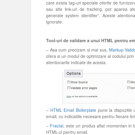
care exista tag-uri speciale oferite de furni
sau alte link-uri de tracking, pot aparea a
generate system identifier”. Aceste atentionar
ignorate.
Tool-uri de validare a unui HTML pentru em
– Asa cum precizam si mai sus,
Markup Valid
ofera si un modul de optimizare al codului pri
atentionarile indicate de acesta.
–
HTML Email Boilerplate
pune la dispozitie 
email, cu indicatiile necesare pentru fiecare lin
–
Fractal
, este un produs aflat momentan in be
HTML-ul pentru email.