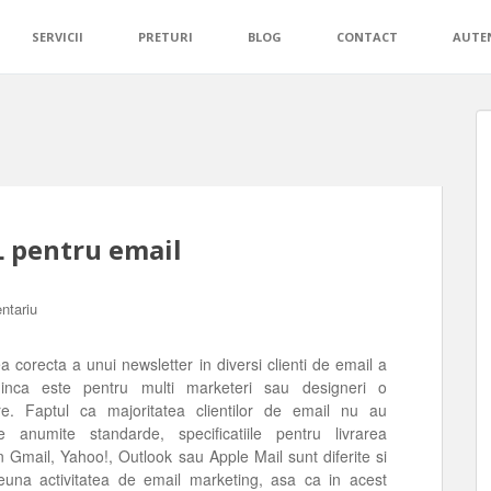
SERVICII
PRETURI
BLOG
CONTACT
AUTEN
 pentru email
ntariu
ea corecta a unui newsletter in diversi clienti de email a
 inca este pentru multi marketeri sau designeri o
re. Faptul ca majoritatea clientilor de email nu au
ate anumite standarde, specificatiile pentru livrarea
n Gmail, Yahoo!, Outlook sau Apple Mail sunt diferite si
euna activitatea de email marketing, asa ca in acest