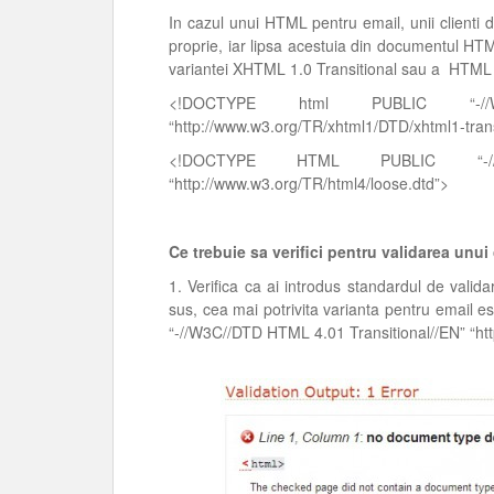
In cazul unui HTML pentru email, unii client
proprie, iar lipsa acestuia din documentul H
variantei XHTML 1.0 Transitional sau a HTML 4
<!DOCTYPE html PUBLIC “-//W3
“http://www.w3.org/TR/xhtml1/DTD/xhtml1-trans
<!DOCTYPE HTML PUBLIC “-//W3
“http://www.w3.org/TR/html4/loose.dtd”>
Ce trebuie sa verifici pentru validarea un
1. Verifica ca ai introdus standardul de val
sus, cea mai potrivita varianta pentru emai
“-//W3C//DTD HTML 4.01 Transitional//EN” “ht