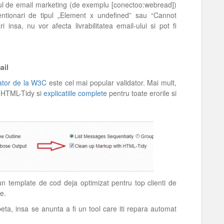
zorul de email marketing (de exemplu [conectoo:webread])
tentionari de tipul „Element x undefined” sau “Cannot
i insa, nu vor afecta livrabilitatea email-ului si pot fi
ail
ator de la W3C
este cel mai popular validator. Mai mult,
n HTML-Tidy si
explicatiile complete
pentru toate erorile si
un template de cod deja optimizat pentru top clienti de
ie.
ta, insa se anunta a fi un tool care iti repara automat