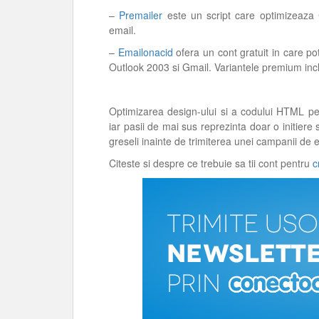
–
Premailer
este un script care optimizeaza C
email.
–
Emailonacid
ofera un cont gratuit in care pot
Outlook 2003 si Gmail. Variantele premium incl
Optimizarea design-ului si a codului HTML pen
iar pasii de mai sus reprezinta doar o initiere 
greseli inainte de trimiterea unei campanii de 
Citeste si despre ce trebuie sa tii cont pentru
c