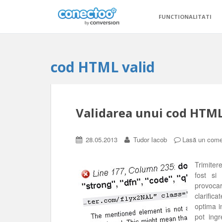
FUNCTIONALITATI
cod HTML valid
Validarea unui cod HTML
28.05.2013
Tudor Iacob
Lasă un come
Trimiter
fost si
provoca
clarific
optima i
pot ingr