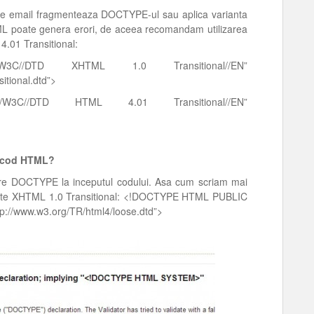
i de email fragmenteaza DOCTYPE-ul sau aplica varianta
TML poate genera erori, de aceea recomandam utilizarea
.01 Transitional:
C//DTD XHTML 1.0 Transitional//EN”
itional.dtd”>
C//DTD HTML 4.01 Transitional//EN”
ui cod HTML?
idare DOCTYPE la inceputul codului. Asa cum scriam mai
l este XHTML 1.0 Transitional: <!DOCTYPE HTML PUBLIC
tp://www.w3.org/TR/html4/loose.dtd”>