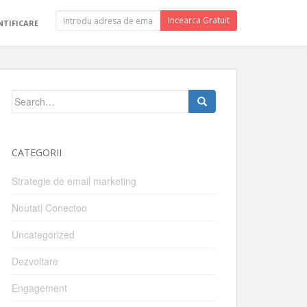
Incearca Gratuit
TIFICARE
Search
for:
CATEGORII
Strategie de email marketing
Noutati Conectoo
Uncategorized
Dezvoltare
Engagement