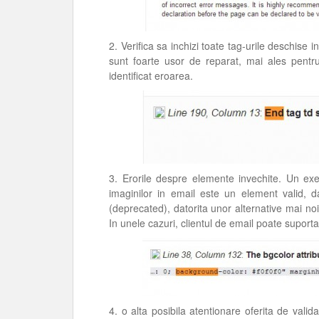
2. Verifica sa inchizi toate tag-urile deschise in
sunt foarte usor de reparat, mai ales pentr
identificat eroarea.
3. Erorile despre elemente invechite. Un exe
imaginilor in email este un element valid, da
(deprecated), datorita unor alternative mai noi 
In unele cazuri, clientul de email poate suporta
4. o alta posibila atentionare oferita de valid