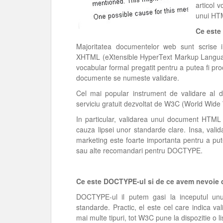
articol 
unui HTM
Ce este
Majoritatea documentelor web sunt scrise
XHTML (eXtensible HyperText Markup Language)
vocabular formal pregatit pentru a putea fi pro
documente se numeste validare.
Cel mai popular instrument de validare a
serviciu gratuit dezvoltat de W3C (World Wid
In particular, validarea unui document HTML
cauza lipsei unor standarde clare. Insa, val
marketing este foarte importanta pentru a pute
sau alte recomandari pentru DOCTYPE.
Ce este DOCTYPE-ul si de ce avem nevoie d
DOCTYPE-ul il putem gasi la inceputul un
standarde. Practic, el este cel care indica val
mai multe tipuri, tot W3C pune la dispozitie o 