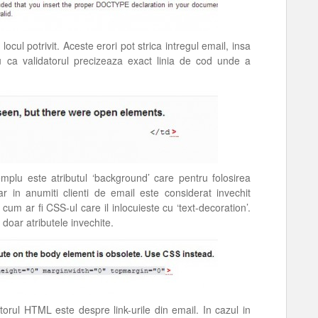
 locul potrivit. Aceste erori pot strica intregul email, insa
u ca validatorul precizeaza exact linia de cod unde a
mplu este atributul ‘background’ care pentru folosirea
r in anumiti clienti de email este considerat invechit
cum ar fi CSS-ul care il inlocuieste cu ‘text-decoration’.
 doar atributele invechite.
atorul HTML este despre link-urile din email. In cazul in