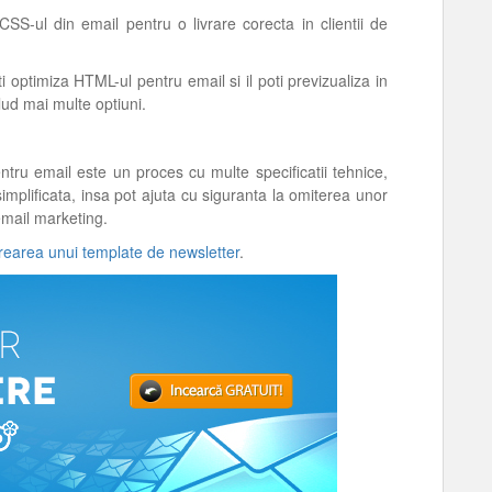
SS-ul din email pentru o livrare corecta in clientii de
i optimiza HTML-ul pentru email si il poti previzualiza in
ud mai multe optiuni.
tru email este un proces cu multe specificatii tehnice,
simplificata, insa pot ajuta cu siguranta la omiterea unor
email marketing.
rearea unui template de newsletter
.