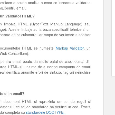
vom face o scurta analiza a ceea ce inseamna validarea
L pentru email.
 un validator HTML?
 in limbaje HTML (HyperText Markup Language) sau
. Aceste limbaje au la baza specificatii tehnice si un
cesate de calculatoare, iar etapa de verificare a acestor
l documentelor HTML se numeste
Markup Validator
, un
e Web Consortium).
 pentru email poate da multe batai de cap, tocmai din
idarea HTML-ului inainte de a incepe campania de email
a identifica anumite erori de sintaxa, tag-uri neinchise
e el in email?
ui document HTML si reprezinta un set de reguli si
idatorului ce fel de standarde sa verifice in cod. Exista
lista completa cu
standardele DOCTYPE
.