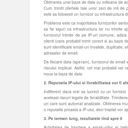
Obtinerea unei baze de date cu milioane de adr
Cum trimiti ofertele tale unor zeci de mii de
este sa folosesti un furnizor cu infrastructura d
Problema este ca majoritatea furnizorilor serios
sa fie siguri ca infrastructura lor nu trimite
furnizorul trimite de pe IP-uri comune, adica r
clienti (care probabil trimit corect si au baze de
sunt identificate email-uri invalide, duplicate, e
adreselor de email.
De fiecare data (speram), furnizorul de email 
riscului implicat. Astfel, cel mai probabil vei 
noua ta baza de date.
2. Reputatia IP-ului si livrabilitatea vor fi a
Indiferent daca vrei sa lucrezi cu un furnizor
aceleasi riscuri legate de livrabilitate. Trimiter
uri care sunt automat analizate. Obtinerea m
o reputatie proasta a IP-ului, deci treptat vor 
3. Pe termen lung, rezultatele tind spre 0
Activitatea de trimitere a email-urilor ar tr