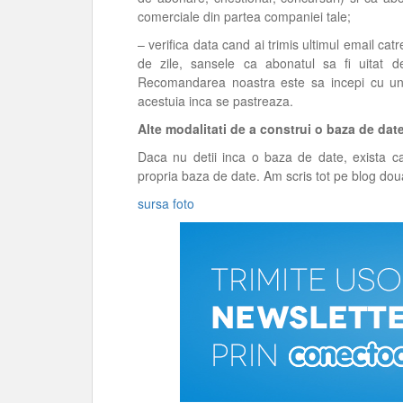
comerciale din partea companiei tale;
– verifica data cand ai trimis ultimul email c
de zile, sansele ca abonatul sa fi uitat d
Recomandarea noastra este sa incepi cu un e
acestuia inca se pastreaza.
Alte modalitati de a construi o baza de dat
Daca nu detii inca o baza de date, exista ca
propria baza de date. Am scris tot pe blog doua 
sursa foto