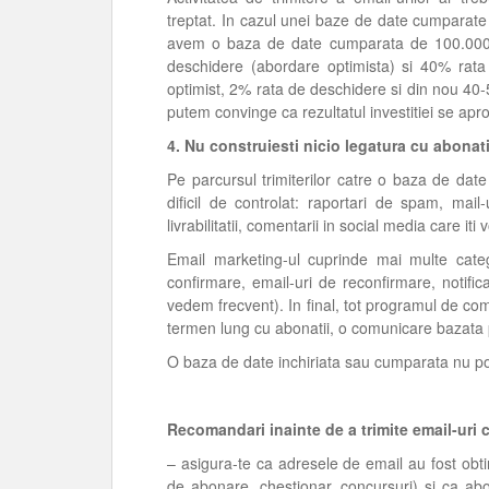
treptat. In cazul unei baze de date cumparate
avem o baza de date cumparata de 100.000 
deschidere (abordare optimista) si 40% rat
optimist, 2% rata de deschidere si din nou 40
putem convinge ca rezultatul investitiei se apr
4. Nu construiesti nicio legatura cu abonatii
Pe parcursul trimiterilor catre o baza de dat
dificil de controlat: raportari de spam, mail
livrabilitatii, comentarii in social media care iti 
Email marketing-ul cuprinde mai multe catego
confirmare, email-uri de reconfirmare, notifi
vedem frecvent). In final, tot programul de com
termen lung cu abonatii, o comunicare bazata p
O baza de date inchiriata sau cumparata nu po
Recomandari inainte de a trimite email-uri 
– asigura-te ca adresele de email au fost obt
de abonare, chestionar, concursuri) si ca abo