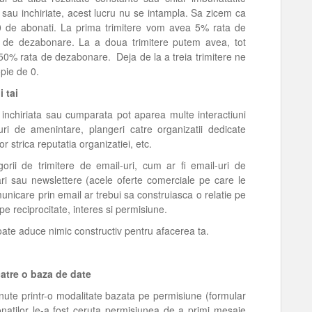
 sau inchiriate, acest lucru nu se intampla. Sa zicem ca
de abonati. La prima trimitere vom avea 5% rata de
a de dezabonare. La a doua trimitere putem avea, tot
-50% rata de dezabonare. Deja de la a treia trimitere ne
opie de 0.
 tai
e inchiriata sau cumparata pot aparea multe interactiuni
-uri de amenintare, plangeri catre organizatii dedicate
vor strica reputatia organizatiei, etc.
rii de trimitere de email-uri, cum ar fi email-uri de
cari sau newslettere (acele oferte comerciale pe care le
unicare prin email ar trebui sa construiasca o relatie pe
e reciprocitate, interes si permisiune.
ate aduce nimic constructiv pentru afacerea ta.
catre o baza de date
inute printr-o modalitate bazata pe permisiune (formular
natilor le-a fost ceruta permisiunea de a primi mesaje