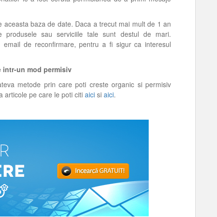
atre aceasta baza de date. Daca a trecut mai mult de 1 an
e produsele sau serviciile tale sunt destul de mari.
mail de reconfirmare, pentru a fi sigur ca interesul
e intr-un mod permisiv
teva metode prin care poti creste organic si permisiv
articole pe care le poti citi
aici
si
aici
.