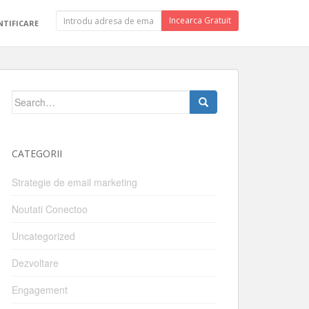
Incearca Gratuit
TIFICARE
Search
for:
CATEGORII
Strategie de email marketing
Noutati Conectoo
Uncategorized
Dezvoltare
Engagement