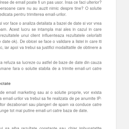
ese de email poate fi un pas usor. Insa ce faci ulterior?
 persoane care nu au auzit nimic despre tine? O solutie
edicata pentru trimiterea email-urilor.
i vor face o analiza detaliata a bazei de date si vor vrea
 spam. Acest lucru se intampla mai ales in cazul in care
ezultatele unui client influenteaza rezultatele celorlalti
 date ok). De obicei se face o validare a listei in care iti
tc, iar apoi va trebui sa justifici modalitatile de obtinere a
va refuza sa lucreze cu astfel de baze de date din cauza
ramane fara o solutie stabila de a trimite email-uri catre
fectate
 de email marketing sau ai o solutie proprie, vor exista
ea email-urilor va trebui sa fie realizata de pe anumite IP-
ultor dezabonari sau plangeri de spam va conduce catre
ajunge tot mai putine email-uri catre baza de date.
ebui sa aiba rezultate constante sau chiar imbunatatite