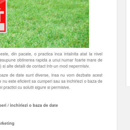
te, din pacate, o practica inca intalnita atat la nivel
 presupune obtinerea rapida a unui numar foarte mare de
 si alte detalii de contact intr-un mod nepermisiv.
e baze de date sunt diverse, insa nu vom dezbate acest
 nu este eficient sa cumperi sau sa inchiriezi o baza de
 practici cu solutii sigure si permisive.
ri / inchiriezi o baza de date
arketing